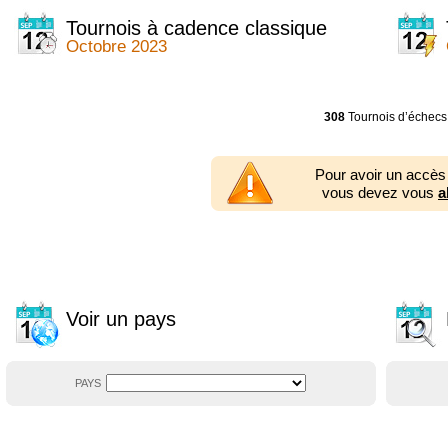
2014
2354 tournois
2013
2353 tournois
Tournois à cadence classique
2012
2556 tournois
Octobre 2023
2011
2671 tournois
2010
2547 tournois
2009
2225 tournois
2008
2155 tournois
308
Tournois d’échecs
2007
1727 tournois
2006
1606 tournois
2005
1752 tournois
Pour avoir un accès
2004
1881 tournois
vous devez vous
a
2003
1320 tournois
Voir un pays
PAYS