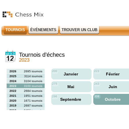
TOURNOIS
ÉVÉNEMENTS
TROUVER UN CLUB
Tournois d’échecs
2023
200
223
2026
2695 tournois
Janvier
Février
2025
3114 tournois
2024
3104 tournois
275
243
2023
3100 tournois
Mai
Juin
2022
2684 tournois
2021
1951 tournois
296
308
Septembre
Octobre
2020
1671 tournois
2019
2697 tournois
2018
2456 tournois
2017
2613 tournois
2016
2564 tournois
2015
2731 tournois