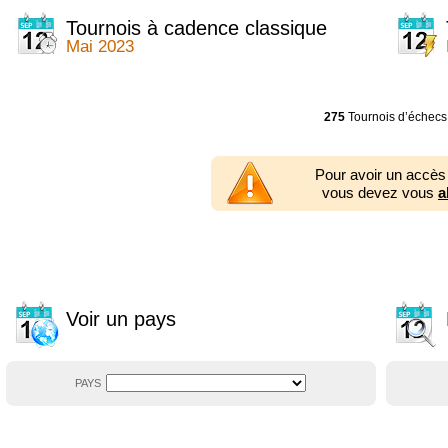
2014
2354 tournois
2013
2353 tournois
Tournois à cadence classique
2012
2556 tournois
Mai 2023
2011
2671 tournois
2010
2547 tournois
2009
2225 tournois
2008
2155 tournois
275
Tournois d’échecs
2007
1727 tournois
2006
1606 tournois
2005
1752 tournois
Pour avoir un accès
2004
1881 tournois
vous devez vous
a
2003
1320 tournois
Voir un pays
PAYS