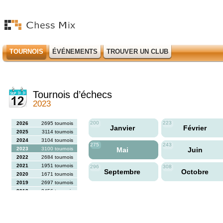
TOURNOIS
ÉVÉNEMENTS
TROUVER UN CLUB
Tournois d’échecs
2023
200
223
2026
2695 tournois
Janvier
Février
2025
3114 tournois
2024
3104 tournois
275
243
2023
3100 tournois
Mai
Juin
2022
2684 tournois
2021
1951 tournois
296
308
Septembre
Octobre
2020
1671 tournois
2019
2697 tournois
2018
2456 tournois
2017
2613 tournois
2016
2564 tournois
2015
2731 tournois