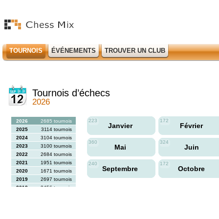
TOURNOIS
ÉVÉNEMENTS
TROUVER UN CLUB
Tournois d’échecs
2026
223
172
2026
2685 tournois
Janvier
Février
2025
3114 tournois
2024
3104 tournois
360
324
2023
3100 tournois
Mai
Juin
2022
2684 tournois
2021
1951 tournois
240
172
Septembre
Octobre
2020
1671 tournois
2019
2697 tournois
2018
2456 tournois
2017
2613 tournois
2016
2564 tournois
2015
2731 tournois