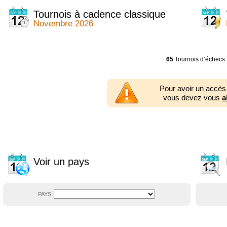
2014
2354 tournois
2013
2353 tournois
Tournois à cadence classique
2012
2556 tournois
Novembre 2026
2011
2671 tournois
2010
2547 tournois
2009
2225 tournois
2008
2155 tournois
65
Tournois d’échecs
2007
1727 tournois
2006
1606 tournois
2005
1752 tournois
Pour avoir un accès
2004
1881 tournois
vous devez vous
a
2003
1320 tournois
Voir un pays
PAYS