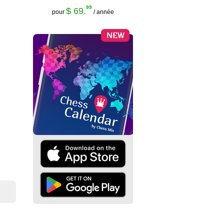
99
$ 69.
pour
/ année