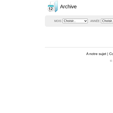
Archive
MOIS
ANNÉE
A notre sujet
|
Co
© 