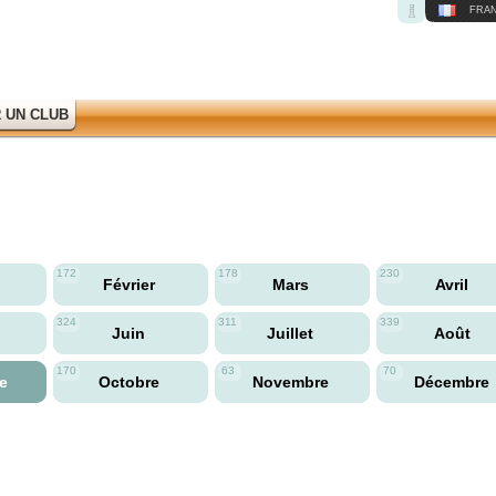
FRAN
 UN CLUB
172
178
230
Février
Mars
Avril
324
311
339
Juin
Juillet
Août
170
63
70
re
Octobre
Novembre
Décembre