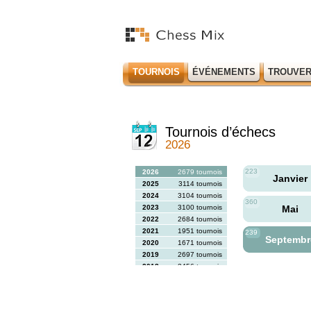
TOURNOIS
ÉVÉNEMENTS
TROUVER
Tournois d’échecs
2026
223
2026
2679 tournois
Janvier
2025
3114 tournois
2024
3104 tournois
360
2023
3100 tournois
Mai
2022
2684 tournois
2021
1951 tournois
239
Septemb
2020
1671 tournois
2019
2697 tournois
2018
2456 tournois
2017
2613 tournois
2016
2564 tournois
2015
2731 tournois