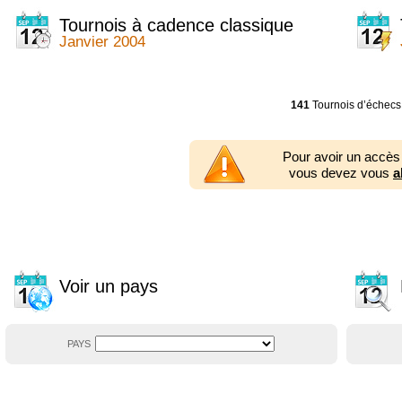
2014
2354 tournois
2013
2353 tournois
Tournois à cadence classique
2012
2556 tournois
Janvier 2004
2011
2671 tournois
2010
2547 tournois
2009
2225 tournois
2008
2155 tournois
141
Tournois d’échecs
2007
1727 tournois
2006
1606 tournois
2005
1752 tournois
Pour avoir un accès
2004
1881 tournois
vous devez vous
a
2003
1320 tournois
Voir un pays
PAYS