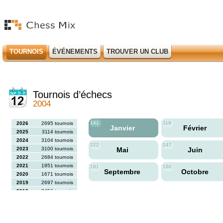
TOURNOIS
ÉVÉNEMENTS
TROUVER UN CLUB
Tournois d’échecs
2004
141
119
2026
2695 tournois
Janvier
Février
2025
3114 tournois
2024
3104 tournois
222
147
2023
3100 tournois
Mai
Juin
2022
2684 tournois
2021
1951 tournois
181
160
Septembre
Octobre
2020
1671 tournois
2019
2697 tournois
2018
2456 tournois
2017
2613 tournois
2016
2564 tournois
2015
2731 tournois