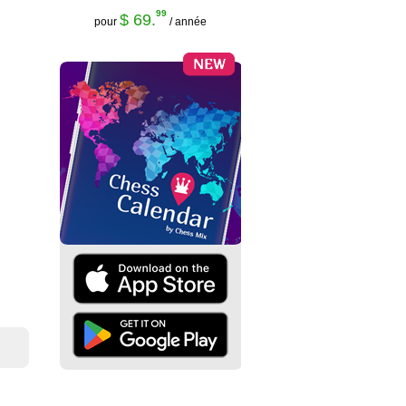
99
$ 69.
pour
/ année