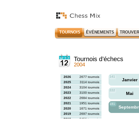
TOURNOIS
ÉVÉNEMENTS
TROUVER
Tournois d’échecs
2004
141
2026
2677 tournois
Janvier
2025
3114 tournois
2024
3104 tournois
222
2023
3100 tournois
Mai
2022
2684 tournois
2021
1951 tournois
181
Septemb
2020
1671 tournois
2019
2697 tournois
2018
2456 tournois
2017
2613 tournois
2016
2564 tournois
2015
2731 tournois