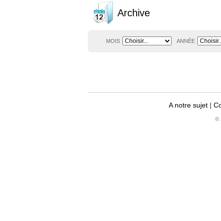
Archive
MOIS
ANNÉE
A notre sujet
|
Co
© 