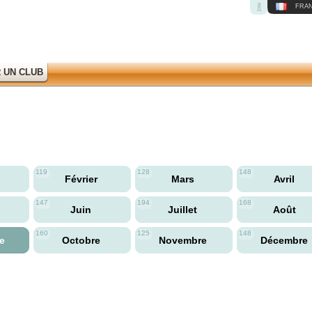
FRAN
 UN CLUB
119
128
148
Février
Mars
Avril
147
194
168
Juin
Juillet
Août
160
125
148
re
Octobre
Novembre
Décembre