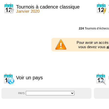
2014
2354 tournois
2013
2353 tournois
Tournois à cadence classique
2012
2556 tournois
Janvier 2020
2011
2671 tournois
2010
2547 tournois
2009
2225 tournois
2008
2155 tournois
224
Tournois d’échecs
2007
1727 tournois
2006
1606 tournois
2005
1752 tournois
Pour avoir un accès
2004
1881 tournois
vous devez vous
a
2003
1320 tournois
Voir un pays
PAYS