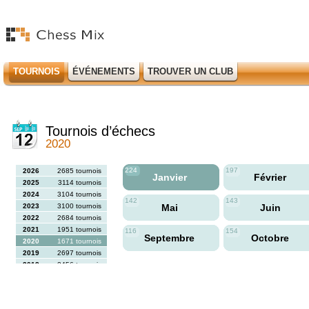
TOURNOIS
ÉVÉNEMENTS
TROUVER UN CLUB
Tournois d’échecs
2020
224
197
2026
2685 tournois
Janvier
Février
2025
3114 tournois
2024
3104 tournois
142
143
2023
3100 tournois
Mai
Juin
2022
2684 tournois
2021
1951 tournois
116
154
Septembre
Octobre
2020
1671 tournois
2019
2697 tournois
2018
2456 tournois
2017
2613 tournois
2016
2564 tournois
2015
2731 tournois