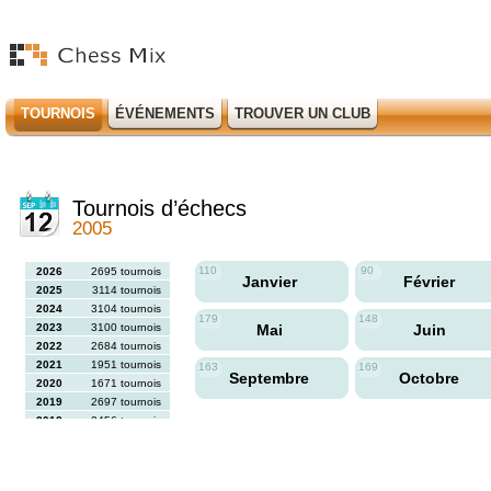
TOURNOIS
ÉVÉNEMENTS
TROUVER UN CLUB
Tournois d’échecs
2005
110
90
2026
2695 tournois
Janvier
Février
2025
3114 tournois
2024
3104 tournois
179
148
2023
3100 tournois
Mai
Juin
2022
2684 tournois
2021
1951 tournois
163
169
Septembre
Octobre
2020
1671 tournois
2019
2697 tournois
2018
2456 tournois
2017
2613 tournois
2016
2564 tournois
2015
2731 tournois