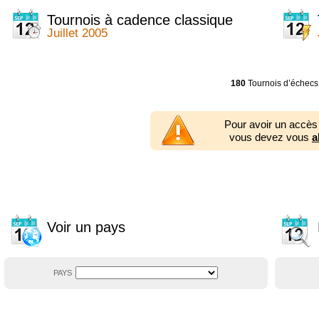
2014
2354 tournois
2013
2353 tournois
Tournois à cadence classique
2012
2556 tournois
Juillet 2005
2011
2671 tournois
2010
2547 tournois
2009
2225 tournois
2008
2155 tournois
180
Tournois d’échecs
2007
1727 tournois
2006
1606 tournois
2005
1752 tournois
Pour avoir un accès
2004
1881 tournois
vous devez vous
a
2003
1320 tournois
Voir un pays
PAYS