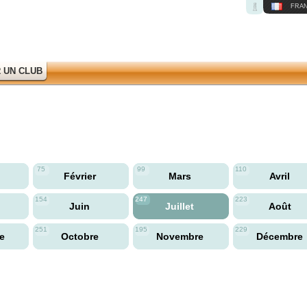
FRAN
 UN CLUB
75
99
110
Février
Mars
Avril
154
247
223
Juin
Juillet
Août
251
195
229
re
Octobre
Novembre
Décembre