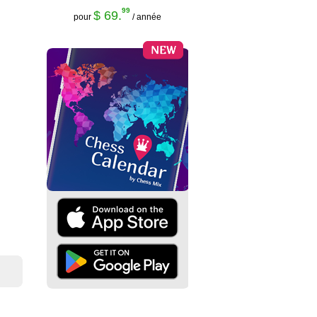
99
$ 69.
pour
/ année