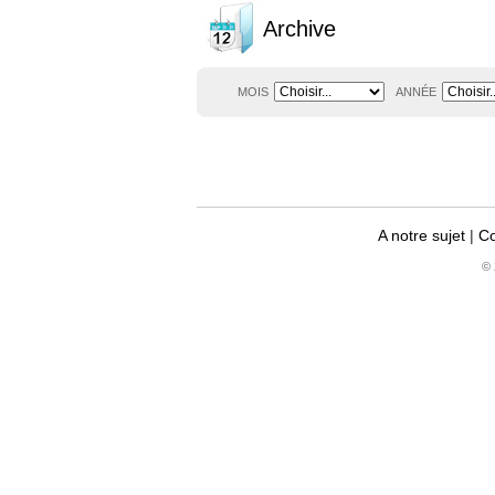
Archive
MOIS
ANNÉE
A notre sujet
|
Co
© 