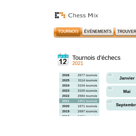
TOURNOIS
ÉVÉNEMENTS
TROUVER
Tournois d’échecs
2021
45
2026
2677 tournois
Janvier
2025
3114 tournois
2024
3104 tournois
86
2023
3100 tournois
Mai
2022
2684 tournois
2021
1951 tournois
237
Septemb
2020
1671 tournois
2019
2697 tournois
2018
2456 tournois
2017
2613 tournois
2016
2564 tournois
2015
2731 tournois