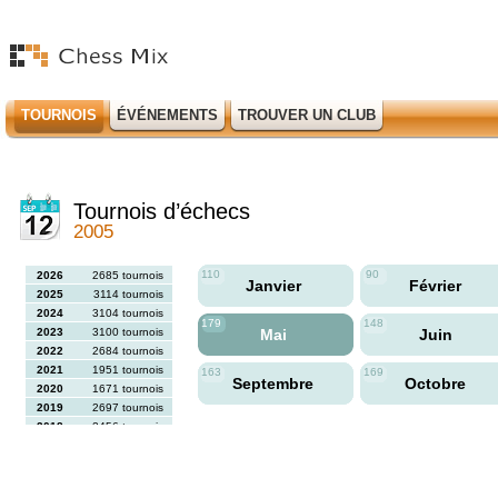
TOURNOIS
ÉVÉNEMENTS
TROUVER UN CLUB
Tournois d’échecs
2005
110
90
2026
2685 tournois
Janvier
Février
2025
3114 tournois
2024
3104 tournois
179
148
2023
3100 tournois
Mai
Juin
2022
2684 tournois
2021
1951 tournois
163
169
Septembre
Octobre
2020
1671 tournois
2019
2697 tournois
2018
2456 tournois
2017
2613 tournois
2016
2564 tournois
2015
2731 tournois