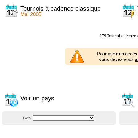
2014
2354 tournois
2013
2353 tournois
Tournois à cadence classique
2012
2556 tournois
Mai 2005
2011
2671 tournois
2010
2547 tournois
2009
2225 tournois
2008
2155 tournois
179
Tournois d’échecs
2007
1727 tournois
2006
1606 tournois
2005
1752 tournois
Pour avoir un accès
2004
1881 tournois
vous devez vous
a
2003
1320 tournois
Voir un pays
PAYS