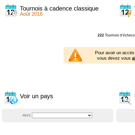
2014
2354 tournois
2013
2353 tournois
Tournois à cadence classique
2012
2556 tournois
Août 2016
2011
2671 tournois
2010
2547 tournois
2009
2225 tournois
2008
2155 tournois
222
Tournois d’échecs
2007
1727 tournois
2006
1606 tournois
2005
1752 tournois
Pour avoir un accès
2004
1881 tournois
vous devez vous
a
2003
1320 tournois
Voir un pays
PAYS