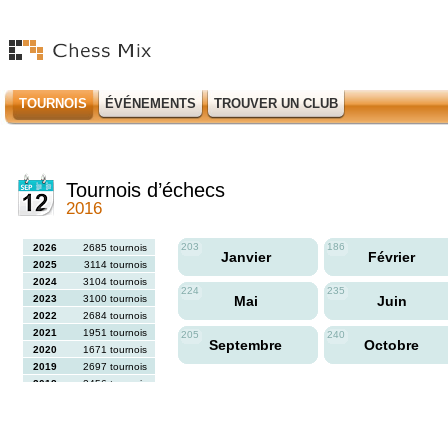
TOURNOIS
ÉVÉNEMENTS
TROUVER UN CLUB
Tournois d’échecs
2016
203
186
2026
2685 tournois
Janvier
Février
2025
3114 tournois
2024
3104 tournois
224
235
2023
3100 tournois
Mai
Juin
2022
2684 tournois
2021
1951 tournois
205
240
Septembre
Octobre
2020
1671 tournois
2019
2697 tournois
2018
2456 tournois
2017
2613 tournois
2016
2564 tournois
2015
2731 tournois