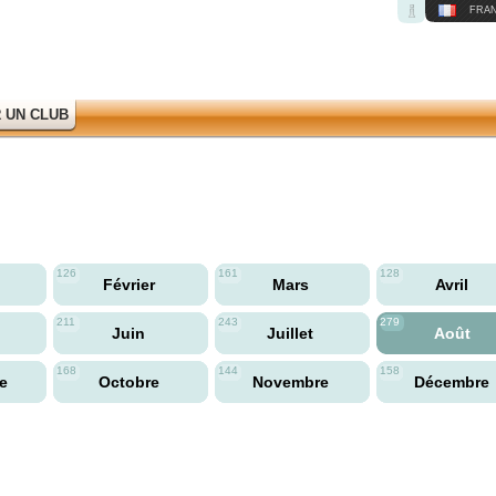
FRAN
 UN CLUB
126
161
128
Février
Mars
Avril
211
243
279
Juin
Juillet
Août
168
144
158
re
Octobre
Novembre
Décembre