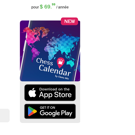
99
$ 69.
pour
/ année