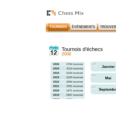
TOURNOIS
ÉVÉNEMENTS
TROUVER
Tournois d’échecs
2008
126
2026
2704 tournois
Janvier
2025
3114 tournois
2024
3104 tournois
200
2023
3100 tournois
Mai
2022
2684 tournois
2021
1951 tournois
211
Septemb
2020
1671 tournois
2019
2697 tournois
2018
2456 tournois
2017
2613 tournois
2016
2564 tournois
2015
2731 tournois