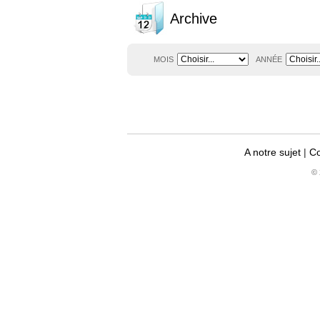
Archive
MOIS
ANNÉE
A notre sujet
|
Co
© 