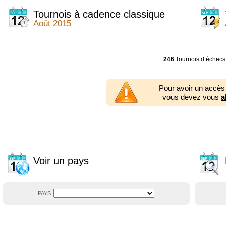
2014
2354 tournois
2013
2353 tournois
Tournois à cadence classique
2012
2556 tournois
Août 2015
2011
2671 tournois
2010
2547 tournois
2009
2225 tournois
2008
2155 tournois
246
Tournois d’échecs
2007
1727 tournois
2006
1606 tournois
2005
1752 tournois
Pour avoir un accès
2004
1881 tournois
vous devez vous
a
2003
1320 tournois
Voir un pays
PAYS