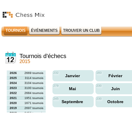
TOURNOIS
ÉVÉNEMENTS
TROUVER UN CLUB
Tournois d’échecs
2015
232
183
2026
2669 tournois
Janvier
Février
2025
3114 tournois
2024
3104 tournois
279
230
2023
3100 tournois
Mai
Juin
2022
2684 tournois
2021
1951 tournois
245
230
Septembre
Octobre
2020
1671 tournois
2019
2697 tournois
2018
2456 tournois
2017
2613 tournois
2016
2564 tournois
2015
2731 tournois