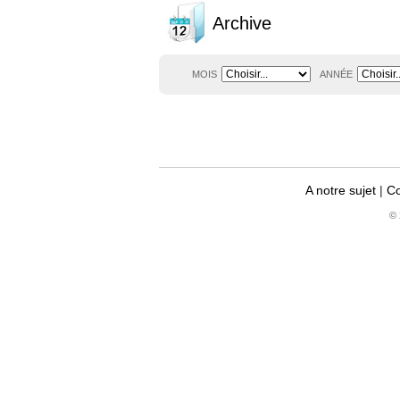
Archive
MOIS
ANNÉE
A notre sujet
|
Co
© 