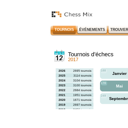
TOURNOIS
ÉVÉNEMENTS
TROUVER
Tournois d’échecs
2017
188
2026
2695 tournois
Janvier
2025
3114 tournois
2024
3104 tournois
178
2023
3100 tournois
Mai
2022
2684 tournois
2021
1951 tournois
249
Septemb
2020
1671 tournois
2019
2697 tournois
2018
2456 tournois
2017
2613 tournois
2016
2564 tournois
2015
2731 tournois