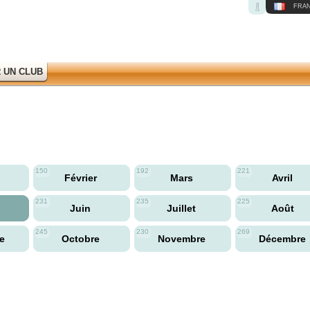
FRAN
 UN CLUB
150
192
221
Février
Mars
Avril
231
235
225
Juin
Juillet
Août
245
230
269
re
Octobre
Novembre
Décembre