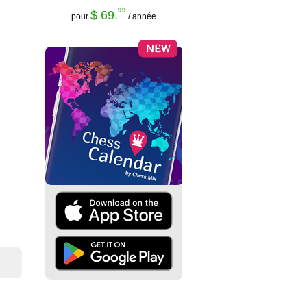
99
$ 69.
pour
/ année