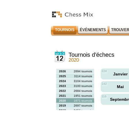
TOURNOIS
ÉVÉNEMENTS
TROUVER
Tournois d’échecs
2020
224
2026
2694 tournois
Janvier
2025
3114 tournois
2024
3104 tournois
142
2023
3100 tournois
Mai
2022
2684 tournois
2021
1951 tournois
116
Septemb
2020
1671 tournois
2019
2697 tournois
2018
2456 tournois
2017
2613 tournois
2016
2564 tournois
2015
2731 tournois