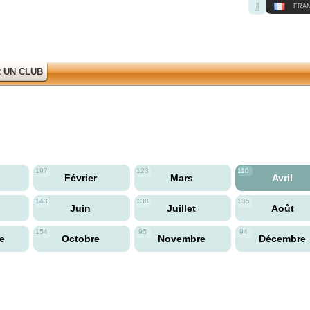
FRAN
 UN CLUB
197
123
110
Février
Mars
Avril
143
138
135
Juin
Juillet
Août
154
95
94
re
Octobre
Novembre
Décembre