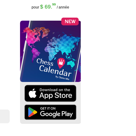
99
$ 69.
pour
/ année