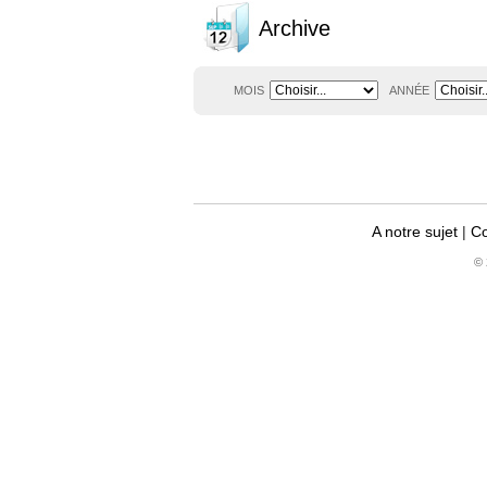
Archive
MOIS
ANNÉE
A notre sujet
|
Co
© 