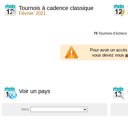
2014
2354 tournois
2013
2353 tournois
Tournois à cadence classique
2012
2556 tournois
Février 2021
2011
2671 tournois
2010
2547 tournois
2009
2225 tournois
2008
2155 tournois
75
Tournois d’échecs
2007
1727 tournois
2006
1606 tournois
2005
1752 tournois
Pour avoir un accès
2004
1881 tournois
vous devez vous
a
2003
1320 tournois
Voir un pays
PAYS