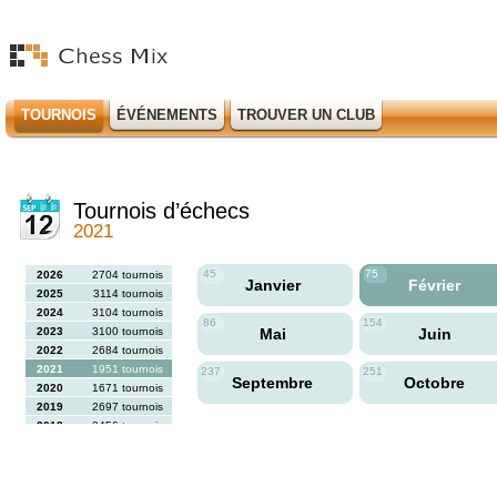
TOURNOIS
ÉVÉNEMENTS
TROUVER UN CLUB
Tournois d’échecs
2021
45
75
2026
2704 tournois
Janvier
Février
2025
3114 tournois
2024
3104 tournois
86
154
2023
3100 tournois
Mai
Juin
2022
2684 tournois
2021
1951 tournois
237
251
Septembre
Octobre
2020
1671 tournois
2019
2697 tournois
2018
2456 tournois
2017
2613 tournois
2016
2564 tournois
2015
2731 tournois