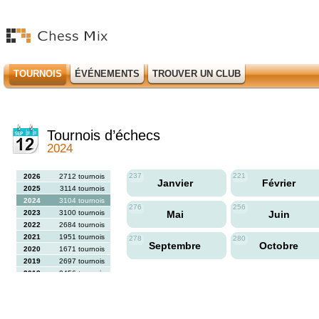
TOURNOIS
ÉVÉNEMENTS
TROUVER UN CLUB
Tournois d’échecs
2024
237
221
2026
2712 tournois
Janvier
Février
2025
3114 tournois
2024
3104 tournois
276
256
2023
3100 tournois
Mai
Juin
2022
2684 tournois
2021
1951 tournois
278
280
Septembre
Octobre
2020
1671 tournois
2019
2697 tournois
2018
2456 tournois
2017
2613 tournois
2016
2564 tournois
2015
2731 tournois