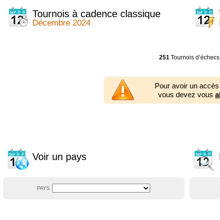
2014
2354 tournois
2013
2353 tournois
Tournois à cadence classique
2012
2556 tournois
Décembre 2024
2011
2671 tournois
2010
2547 tournois
2009
2225 tournois
2008
2155 tournois
251
Tournois d’échecs
2007
1727 tournois
2006
1606 tournois
2005
1752 tournois
Pour avoir un accès
2004
1881 tournois
vous devez vous
a
2003
1320 tournois
Voir un pays
PAYS