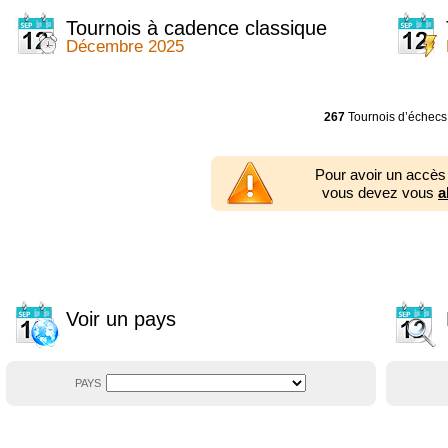
2014
2354 tournois
2013
2353 tournois
Tournois à cadence classique
2012
2556 tournois
Décembre 2025
2011
2671 tournois
2010
2547 tournois
2009
2225 tournois
2008
2155 tournois
267
Tournois d’échecs
2007
1727 tournois
2006
1606 tournois
2005
1752 tournois
Pour avoir un accès
2004
1881 tournois
vous devez vous
a
2003
1320 tournois
Voir un pays
PAYS