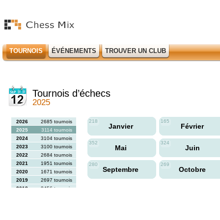
TOURNOIS
ÉVÉNEMENTS
TROUVER UN CLUB
Tournois d’échecs
2025
218
165
2026
2685 tournois
Janvier
Février
2025
3114 tournois
2024
3104 tournois
352
324
2023
3100 tournois
Mai
Juin
2022
2684 tournois
2021
1951 tournois
280
269
Septembre
Octobre
2020
1671 tournois
2019
2697 tournois
2018
2456 tournois
2017
2613 tournois
2016
2564 tournois
2015
2731 tournois