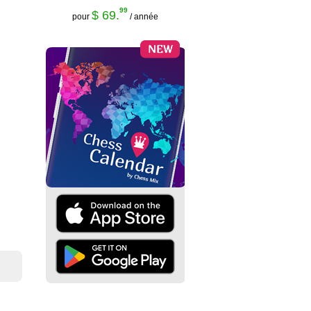
99
$ 69.
pour
/ année