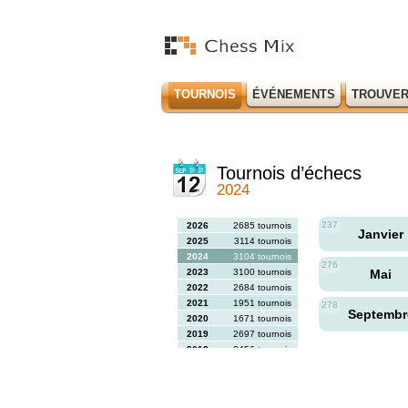
TOURNOIS
ÉVÉNEMENTS
TROUVER
Tournois d’échecs
2024
237
2026
2685 tournois
Janvier
2025
3114 tournois
2024
3104 tournois
276
2023
3100 tournois
Mai
2022
2684 tournois
2021
1951 tournois
278
Septemb
2020
1671 tournois
2019
2697 tournois
2018
2456 tournois
2017
2613 tournois
2016
2564 tournois
2015
2731 tournois