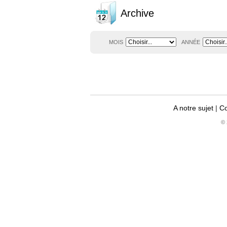
Archive
MOIS
ANNÉE
A notre sujet
|
Co
© 