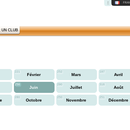
FRAN
 UN CLUB
221
252
197
Février
Mars
Avril
256
290
316
Juin
Juillet
Août
280
250
251
re
Octobre
Novembre
Décembre