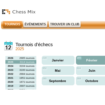
TOURNOIS
ÉVÉNEMENTS
TROUVER UN CLUB
Tournois d’échecs
2025
218
165
2026
2685 tournois
Janvier
Février
2025
3114 tournois
2024
3104 tournois
352
324
2023
3100 tournois
Mai
Juin
2022
2684 tournois
2021
1951 tournois
280
269
Septembre
Octobre
2020
1671 tournois
2019
2697 tournois
2018
2456 tournois
2017
2613 tournois
2016
2564 tournois
2015
2731 tournois