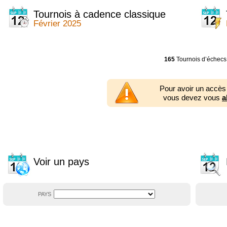
2014
2354 tournois
2013
2353 tournois
Tournois à cadence classique
2012
2556 tournois
Février 2025
2011
2671 tournois
2010
2547 tournois
2009
2225 tournois
2008
2155 tournois
165
Tournois d’échecs
2007
1727 tournois
2006
1606 tournois
2005
1752 tournois
Pour avoir un accès
2004
1881 tournois
vous devez vous
a
2003
1320 tournois
Voir un pays
PAYS