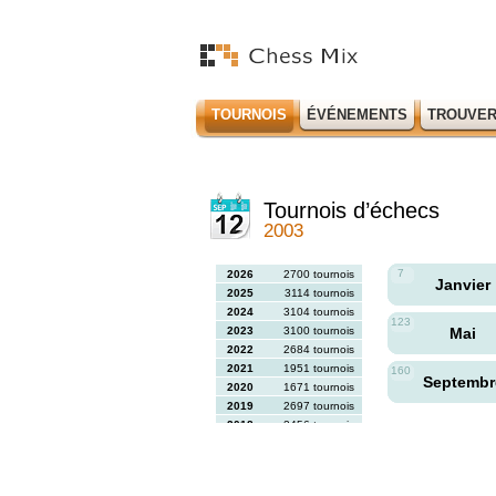
TOURNOIS
ÉVÉNEMENTS
TROUVER
Tournois d’échecs
2003
7
2026
2700 tournois
Janvier
2025
3114 tournois
2024
3104 tournois
123
2023
3100 tournois
Mai
2022
2684 tournois
2021
1951 tournois
160
Septemb
2020
1671 tournois
2019
2697 tournois
2018
2456 tournois
2017
2613 tournois
2016
2564 tournois
2015
2731 tournois