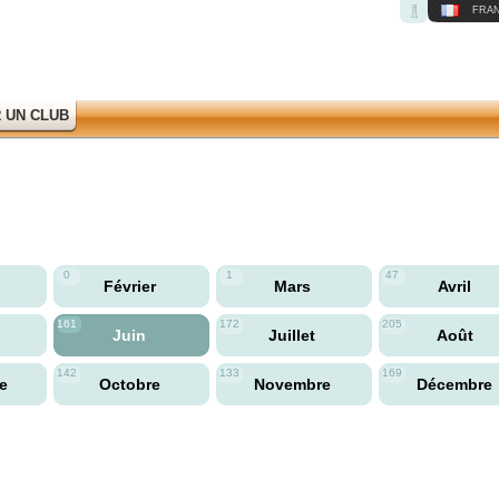
FRAN
 UN CLUB
0
1
47
Février
Mars
Avril
161
172
205
Juin
Juillet
Août
142
133
169
re
Octobre
Novembre
Décembre