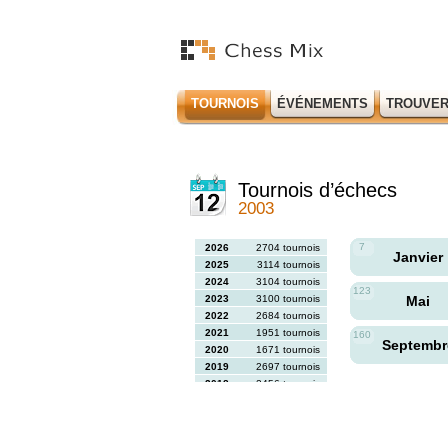
TOURNOIS
ÉVÉNEMENTS
TROUVER
Tournois d’échecs
2003
7
2026
2704 tournois
Janvier
2025
3114 tournois
2024
3104 tournois
123
2023
3100 tournois
Mai
2022
2684 tournois
2021
1951 tournois
160
Septemb
2020
1671 tournois
2019
2697 tournois
2018
2456 tournois
2017
2613 tournois
2016
2564 tournois
2015
2731 tournois