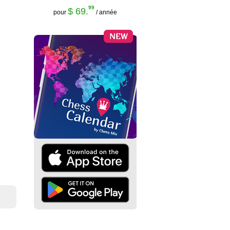
99
$ 69.
pour
/ année