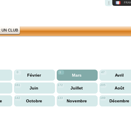
FRAN
 UN CLUB
0
1
47
Février
Mars
Avril
161
172
205
Juin
Juillet
Août
142
133
169
re
Octobre
Novembre
Décembre