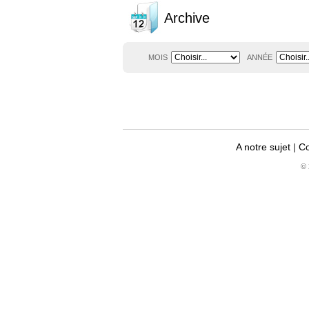
Archive
MOIS
ANNÉE
A notre sujet
|
Co
© 