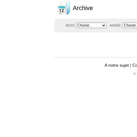
Archive
MOIS
ANNÉE
A notre sujet
|
Co
© 