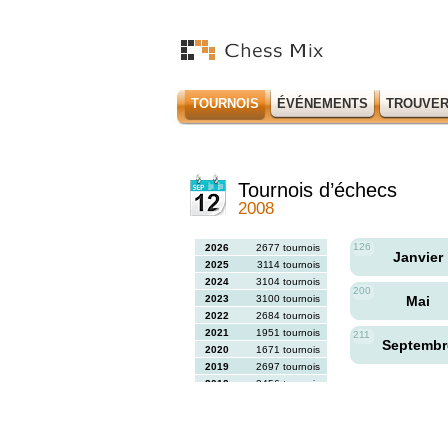
TOURNOIS
ÉVÉNEMENTS
TROUVER
Tournois d’échecs
2008
126
2026
2677 tournois
Janvier
2025
3114 tournois
2024
3104 tournois
200
2023
3100 tournois
Mai
2022
2684 tournois
2021
1951 tournois
211
Septemb
2020
1671 tournois
2019
2697 tournois
2018
2456 tournois
2017
2613 tournois
2016
2564 tournois
2015
2731 tournois