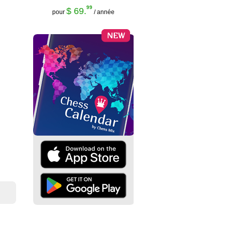
99
$ 69.
pour
/ année