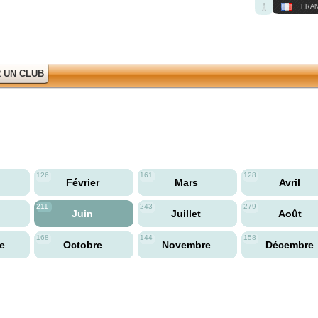
FRAN
 UN CLUB
126
161
128
Février
Mars
Avril
211
243
279
Juin
Juillet
Août
168
144
158
re
Octobre
Novembre
Décembre