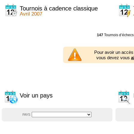
2014
2354 tournois
2013
2353 tournois
Tournois à cadence classique
2012
2556 tournois
Avril 2007
2011
2671 tournois
2010
2547 tournois
2009
2225 tournois
2008
2155 tournois
147
Tournois d’échecs
2007
1727 tournois
2006
1606 tournois
2005
1752 tournois
Pour avoir un accès
2004
1881 tournois
vous devez vous
a
2003
1320 tournois
Voir un pays
PAYS