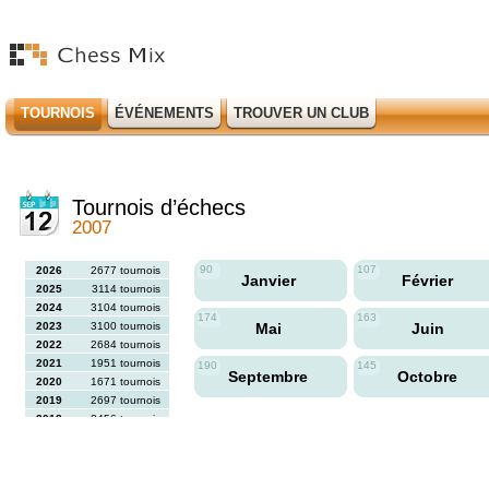
TOURNOIS
ÉVÉNEMENTS
TROUVER UN CLUB
Tournois d’échecs
2007
90
107
2026
2677 tournois
Janvier
Février
2025
3114 tournois
2024
3104 tournois
174
163
2023
3100 tournois
Mai
Juin
2022
2684 tournois
2021
1951 tournois
190
145
Septembre
Octobre
2020
1671 tournois
2019
2697 tournois
2018
2456 tournois
2017
2613 tournois
2016
2564 tournois
2015
2731 tournois