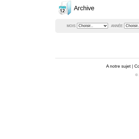
Archive
MOIS
ANNÉE
A notre sujet
|
Co
© 