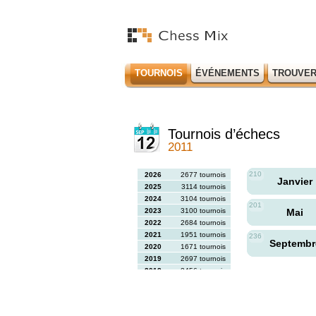
TOURNOIS
ÉVÉNEMENTS
TROUVER
Tournois d’échecs
2011
210
2026
2677 tournois
Janvier
2025
3114 tournois
2024
3104 tournois
201
2023
3100 tournois
Mai
2022
2684 tournois
2021
1951 tournois
236
Septemb
2020
1671 tournois
2019
2697 tournois
2018
2456 tournois
2017
2613 tournois
2016
2564 tournois
2015
2731 tournois