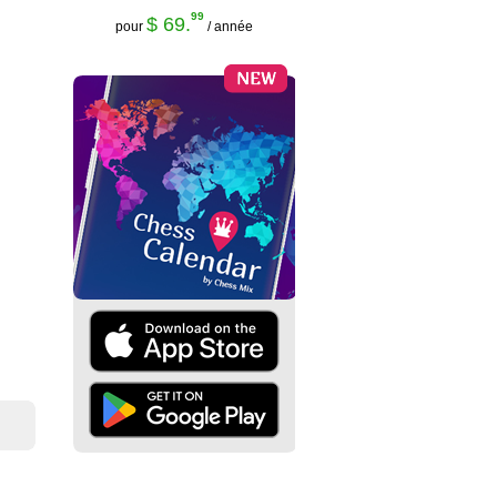
99
$ 69.
pour
/ année