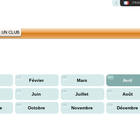
FRAN
 UN CLUB
172
165
243
Février
Mars
Avril
273
244
261
Juin
Juillet
Août
245
193
228
re
Octobre
Novembre
Décembre