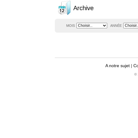
Archive
MOIS
ANNÉE
A notre sujet
|
Co
© 