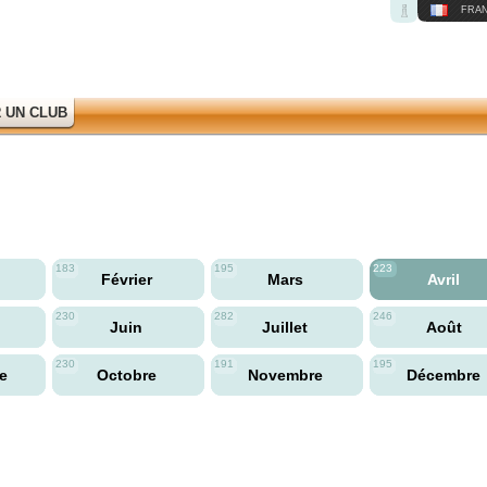
FRAN
 UN CLUB
183
195
223
Février
Mars
Avril
230
282
246
Juin
Juillet
Août
230
191
195
re
Octobre
Novembre
Décembre