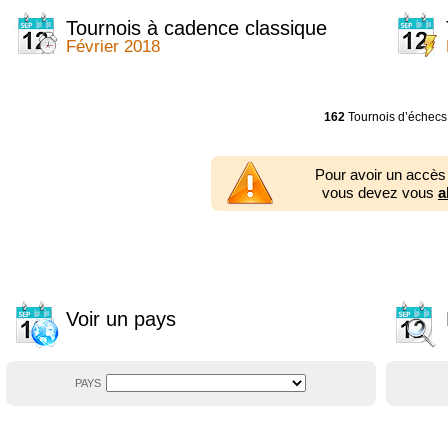
2014
2354 tournois
2013
2353 tournois
Tournois à cadence classique
2012
2556 tournois
Février 2018
2011
2671 tournois
2010
2547 tournois
2009
2225 tournois
2008
2155 tournois
162
Tournois d’échecs
2007
1727 tournois
2006
1606 tournois
2005
1752 tournois
Pour avoir un accès
2004
1881 tournois
vous devez vous
a
2003
1320 tournois
Voir un pays
PAYS