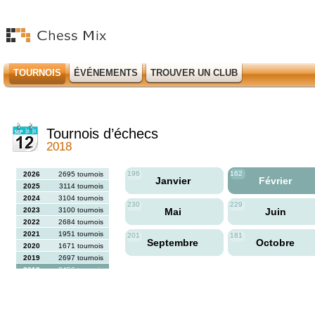
TOURNOIS
ÉVÉNEMENTS
TROUVER UN CLUB
Tournois d’échecs
2018
196
162
2026
2695 tournois
Janvier
Février
2025
3114 tournois
2024
3104 tournois
230
229
2023
3100 tournois
Mai
Juin
2022
2684 tournois
2021
1951 tournois
201
181
Septembre
Octobre
2020
1671 tournois
2019
2697 tournois
2018
2456 tournois
2017
2613 tournois
2016
2564 tournois
2015
2731 tournois