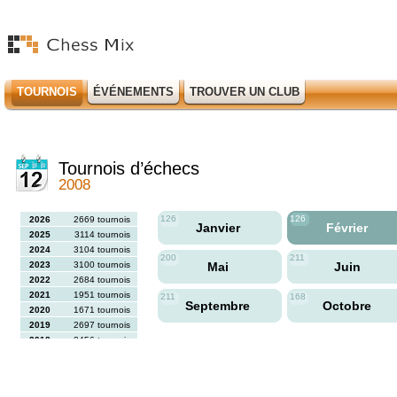
TOURNOIS
ÉVÉNEMENTS
TROUVER UN CLUB
Tournois d’échecs
2008
126
126
2026
2669 tournois
Janvier
Février
2025
3114 tournois
2024
3104 tournois
200
211
2023
3100 tournois
Mai
Juin
2022
2684 tournois
2021
1951 tournois
211
168
Septembre
Octobre
2020
1671 tournois
2019
2697 tournois
2018
2456 tournois
2017
2613 tournois
2016
2564 tournois
2015
2731 tournois