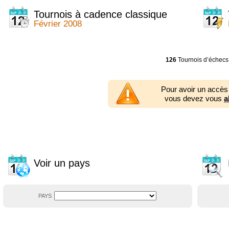
2014
2354 tournois
2013
2353 tournois
Tournois à cadence classique
2012
2556 tournois
Février 2008
2011
2671 tournois
2010
2547 tournois
2009
2225 tournois
2008
2155 tournois
126
Tournois d’échecs
2007
1727 tournois
2006
1606 tournois
2005
1752 tournois
Pour avoir un accès
2004
1881 tournois
vous devez vous
a
2003
1320 tournois
Voir un pays
PAYS