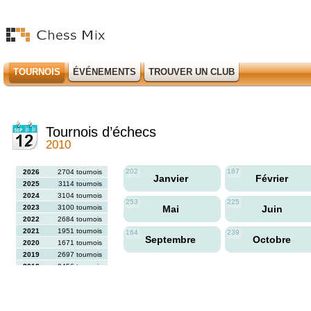
TOURNOIS
ÉVÉNEMENTS
TROUVER UN CLUB
Tournois d’échecs
2010
202
187
2026
2704 tournois
Janvier
Février
2025
3114 tournois
2024
3104 tournois
253
225
2023
3100 tournois
Mai
Juin
2022
2684 tournois
2021
1951 tournois
164
239
Septembre
Octobre
2020
1671 tournois
2019
2697 tournois
2018
2456 tournois
2017
2613 tournois
2016
2564 tournois
2015
2731 tournois