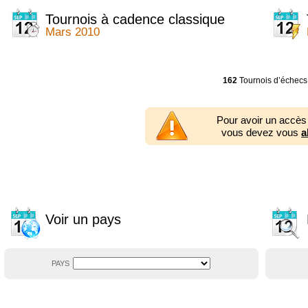
2014
2354 tournois
2013
2353 tournois
Tournois à cadence classique
2012
2556 tournois
Mars 2010
2011
2671 tournois
2010
2547 tournois
2009
2225 tournois
2008
2155 tournois
162
Tournois d’échecs
2007
1727 tournois
2006
1606 tournois
2005
1752 tournois
Pour avoir un accès
2004
1881 tournois
vous devez vous
a
2003
1320 tournois
Voir un pays
PAYS