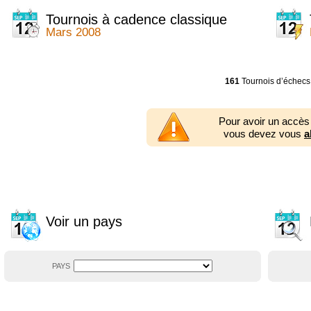
2014
2354 tournois
2013
2353 tournois
Tournois à cadence classique
2012
2556 tournois
Mars 2008
2011
2671 tournois
2010
2547 tournois
2009
2225 tournois
2008
2155 tournois
161
Tournois d’échecs
2007
1727 tournois
2006
1606 tournois
2005
1752 tournois
Pour avoir un accès
2004
1881 tournois
vous devez vous
a
2003
1320 tournois
Voir un pays
PAYS