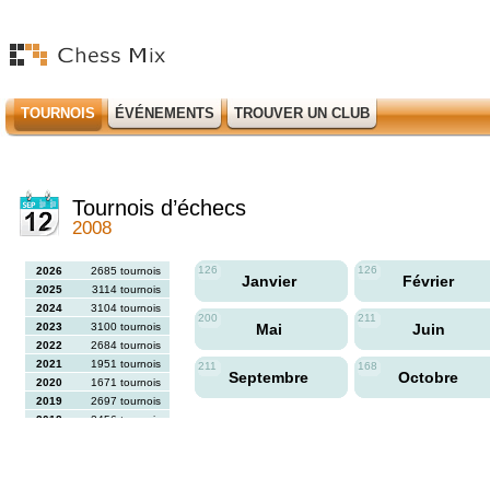
TOURNOIS
ÉVÉNEMENTS
TROUVER UN CLUB
Tournois d’échecs
2008
126
126
2026
2685 tournois
Janvier
Février
2025
3114 tournois
2024
3104 tournois
200
211
2023
3100 tournois
Mai
Juin
2022
2684 tournois
2021
1951 tournois
211
168
Septembre
Octobre
2020
1671 tournois
2019
2697 tournois
2018
2456 tournois
2017
2613 tournois
2016
2564 tournois
2015
2731 tournois