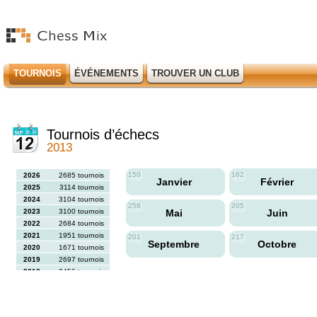
TOURNOIS
ÉVÉNEMENTS
TROUVER UN CLUB
Tournois d’échecs
2013
150
162
2026
2685 tournois
Janvier
Février
2025
3114 tournois
2024
3104 tournois
258
205
2023
3100 tournois
Mai
Juin
2022
2684 tournois
2021
1951 tournois
201
217
Septembre
Octobre
2020
1671 tournois
2019
2697 tournois
2018
2456 tournois
2017
2613 tournois
2016
2564 tournois
2015
2731 tournois