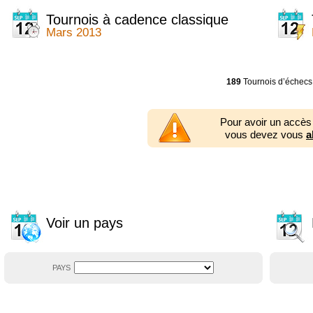
2014
2354 tournois
2013
2353 tournois
Tournois à cadence classique
2012
2556 tournois
Mars 2013
2011
2671 tournois
2010
2547 tournois
2009
2225 tournois
2008
2155 tournois
189
Tournois d’échecs
2007
1727 tournois
2006
1606 tournois
2005
1752 tournois
Pour avoir un accès
2004
1881 tournois
vous devez vous
a
2003
1320 tournois
Voir un pays
PAYS