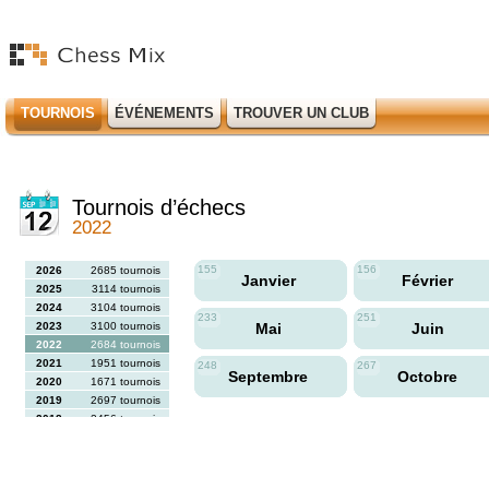
TOURNOIS
ÉVÉNEMENTS
TROUVER UN CLUB
Tournois d’échecs
2022
155
156
2026
2685 tournois
Janvier
Février
2025
3114 tournois
2024
3104 tournois
233
251
2023
3100 tournois
Mai
Juin
2022
2684 tournois
2021
1951 tournois
248
267
Septembre
Octobre
2020
1671 tournois
2019
2697 tournois
2018
2456 tournois
2017
2613 tournois
2016
2564 tournois
2015
2731 tournois