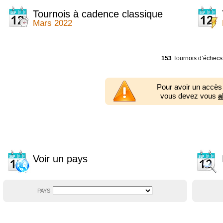
2014
2354 tournois
2013
2353 tournois
Tournois à cadence classique
2012
2556 tournois
Mars 2022
2011
2671 tournois
2010
2547 tournois
2009
2225 tournois
2008
2155 tournois
153
Tournois d’échecs
2007
1727 tournois
2006
1606 tournois
2005
1752 tournois
Pour avoir un accès
2004
1881 tournois
vous devez vous
a
2003
1320 tournois
Voir un pays
PAYS